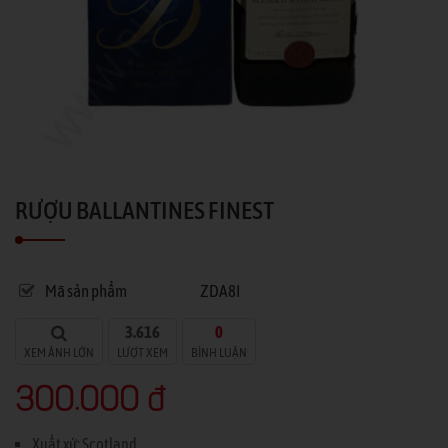
RƯỢU BALLANTINES FINEST
Mã sản phẩm
ZDA8I
3.616
0
XEM ẢNH LỚN
LƯỢT XEM
BÌNH LUẬN
300.000 đ
Xuất xứ: Scotland