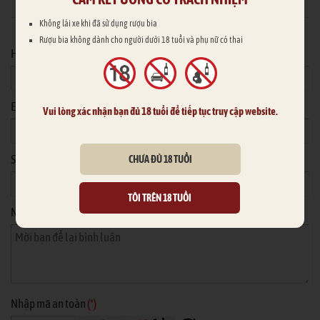
Hoặc nhập thông tin của bạn
Không lái xe khi đã sử dụng rượu bia
Rượu bia không dành cho người dưới 18 tuổi và phụ nữ có thai
Họ tên
*
Email
Vui lòng xác nhận bạn đủ 18 tuổi để tiếp tục truy cập website.
Số điện thoại
CHƯA ĐỦ 18 TUỔI
TÔI TRÊN 18 TUỔI
Nội dung
*
Nhập mã an toàn
(*)