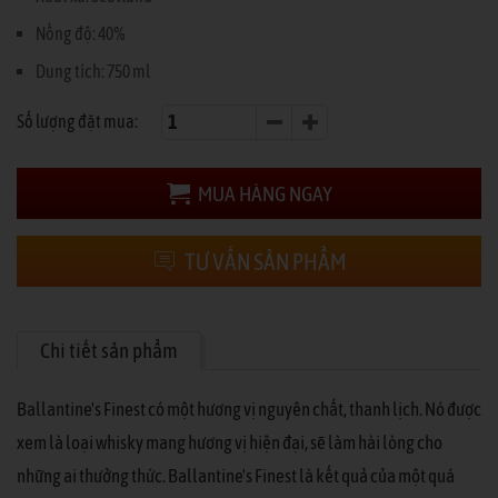
Nồng độ: 40%
Dung tích: 750 ml
Số lượng đặt mua:
MUA HÀNG NGAY
TƯ VẤN SẢN PHẨM
Chi tiết sản phẩm
Ballantine's Finest có một hương vị nguyên chất, thanh lịch. Nó được
xem là loại whisky mang hương vị hiện đại, sẽ làm hài lòng cho
những ai thưởng thức. Ballantine's Finest là kết quả của một quá