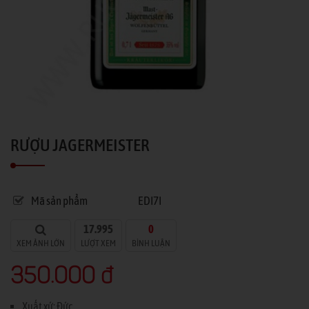
RƯỢU JAGERMEISTER
Mã sản phẩm
EDI7I
17.995
0
XEM ẢNH LỚN
LƯỢT XEM
BÌNH LUẬN
350.000 đ
Xuất xứ: Đức