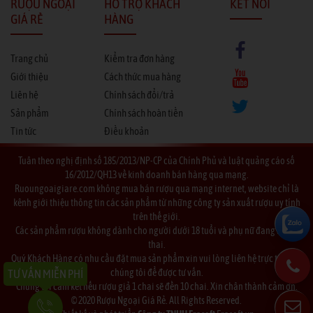
RƯỢU NGOẠI
HỖ TRỢ KHÁCH
KẾT NỐI
GIÁ RẺ
HÀNG
Trang chủ
Kiểm tra đơn hàng
Giới thiệu
Cách thức mua hàng
Liên hệ
Chính sách đổi/trả
Sản phẩm
Chính sách hoàn tiền
Tin tức
Điều khoản
Tuân theo nghị định số 185/2013/NP-CP của Chính Phủ và luật quảng cáo số
16/2012/QH13 về kinh doanh bán hàng qua mạng.
Ruoungoaigiare.com không mua bán rượu qua mạng internet, website chỉ là
kênh giới thiệu thông tin các sản phẩm từ những công ty sản xuất rượu uy tính
trên thế giới.
Các sản phẩm rượu không dành cho người dưới 18 tuổi và phụ nữ đang mang
thai.
Quý Khách Hàng có nhu cầu đặt mua sản phẩm xin vui lòng liên hệ trực tiếp với
chúng tôi để được tư vấn.
TƯ VẤN MIỄN PHÍ
Chúng tôi cam kết nếu rượu giả 1 chai sẽ đền 10 chai. Xin chân thành cảm ơn.
© 2020 Rượu Ngoại Giá Rẻ. All Rights Reserved.