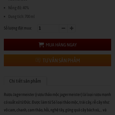
Nồng độ: 40%
Dung tích: 700 ml
Số lượng đặt mua:
MUA HÀNG NGAY
TƯ VẤN SẢN PHẨM
Chi tiết sản phẩm
Rượu Jagermeister (rượu thảo mộc jagermeister) là loại rượu mạnh
có xuất xứ từ Đức. Được làm từ 56 loại thảo mộc, trái cây, rể cây như:
vỏ cam, chanh, cam thảo, hồi, nghệ tây, gừng quả cây bách xù,... và