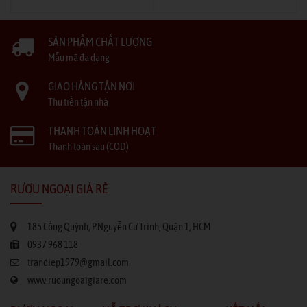
SẢN PHẨM CHẤT LƯỢNG
Mẫu mã đa dạng
GIAO HÀNG TẬN NƠI
Thu tiền tận nhà
THANH TOÁN LINH HOẠT
Thanh toán sau (COD)
RƯỢU NGOẠI GIÁ RẺ
185 Cống Quỳnh, P.Nguyễn Cư Trinh, Quận 1, HCM
0937 968 118
trandiep1979@gmail.com
www.ruoungoaigiare.com