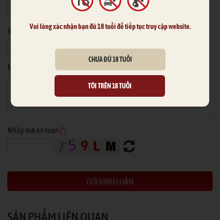
Vui lòng xác nhận bạn đủ 18 tuổi để tiếp tục truy cập website.
Số điện thoại
CHƯA ĐỦ 18 TUỔI
Nội dung
*
TÔI TRÊN 18 TUỔI
Nhập mã an toàn
(*)
SẢN PHẨM LIÊN QUAN