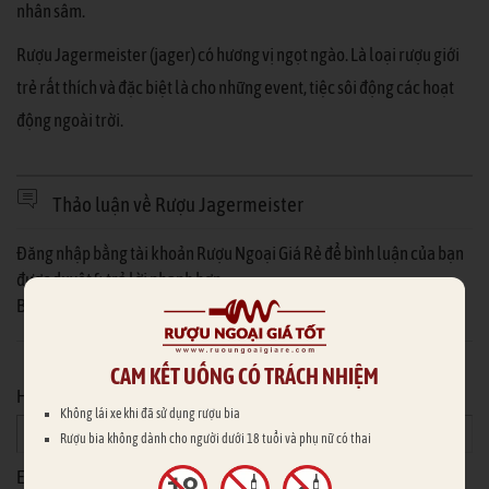
nhân sâm.
Rượu Jagermeister (jager) có hương vị ngọt ngào. Là loại rượu giới
trẻ rất thích và đặc biệt là cho những event, tiệc sôi động các hoạt
động ngoài trời.
Thảo luận về Rượu Jagermeister
Đăng nhập bằng tài khoản Rượu Ngoại Giá Rẻ để bình luận của bạn
được duyệt & trả lời nhanh hơn
Bạn chưa có tài khoản Rượu Ngoại Giá Rẻ?
Đăng ký ngay
Hoặc nhập thông tin của bạn
CAM KẾT UỐNG CÓ TRÁCH NHIỆM
Họ tên
*
Không lái xe khi đã sử dụng rượu bia
Rượu bia không dành cho người dưới 18 tuổi và phụ nữ có thai
Email