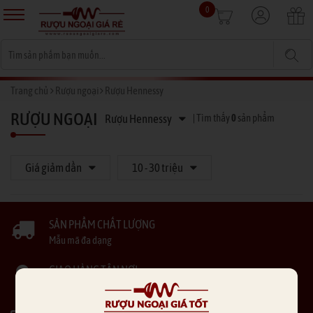
0
Trang chủ
Rượu ngoại
Rượu Hennessy
RƯỢU NGOẠI
Rượu Hennessy
| Tìm thấy
0
sản phẩm
Giá giảm dần
10 - 30 triệu
SẢN PHẨM CHẤT LƯỢNG
Mẫu mã đa dạng
GIAO HÀNG TẬN NƠI
Thu tiền tận nhà