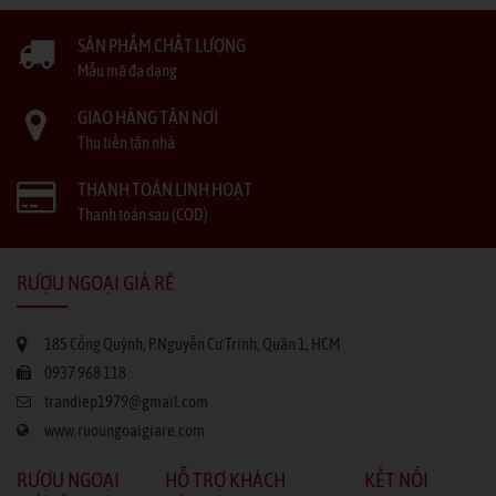
SẢN PHẨM CHẤT LƯỢNG
Mẫu mã đa dạng
GIAO HÀNG TẬN NƠI
Thu tiền tận nhà
THANH TOÁN LINH HOẠT
Thanh toán sau (COD)
RƯỢU NGOẠI GIÁ RẺ
185 Cống Quỳnh, P.Nguyễn Cư Trinh, Quận 1, HCM
0937 968 118
trandiep1979@gmail.com
www.ruoungoaigiare.com
RƯỢU NGOẠI
HỖ TRỢ KHÁCH
KẾT NỐI