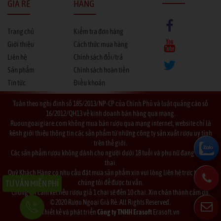
GIÁ RẺ
HÀNG
Trang chủ
Kiểm tra đơn hàng
Giới thiệu
Cách thức mua hàng
Liên hệ
Chính sách đổi/trả
Sản phẩm
Chính sách hoàn tiền
Tin tức
Điều khoản
Tuân theo nghị định số 185/2013/NP-CP của Chính Phủ và luật quảng cáo số
16/2012/QH13 về kinh doanh bán hàng qua mạng.
Ruoungoaigiare.com không mua bán rượu qua mạng internet, website chỉ là
kênh giới thiệu thông tin các sản phẩm từ những công ty sản xuất rượu uy tính
trên thế giới.
Các sản phẩm rượu không dành cho người dưới 18 tuổi và phụ nữ đang mang
thai.
Quý Khách Hàng có nhu cầu đặt mua sản phẩm xin vui lòng liên hệ trực tiếp với
chúng tôi để được tư vấn.
TƯ VẤN MIỄN PHÍ
Chúng tôi cam kết nếu rượu giả 1 chai sẽ đền 10 chai. Xin chân thành cảm ơn.
© 2020 Rượu Ngoại Giá Rẻ. All Rights Reserved.
Thiết kế và phát triển
Công ty TNHH Erasoft
Erasoft.vn