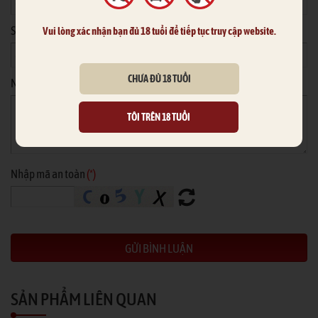
Số điện thoại
Vui lòng xác nhận bạn đủ 18 tuổi để tiếp tục truy cập website.
CHƯA ĐỦ 18 TUỔI
Nội dung
*
TÔI TRÊN 18 TUỔI
Nhập mã an toàn
(*)
SẢN PHẨM LIÊN QUAN