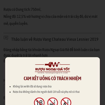
Rượu có Dung tích: 750ml,
Nồng độ: 12,5% với hương vị chịu của mận và trái cây đỏ, dư vị mát
mẻ, quyến luyến.
Thảo luận về Rượu Vang Chateau Vieux Lesnier 2019
Đăng nhập bằng tài khoản Rượu Ngoại Giá Rẻ để bình luận của bạn
được duyệt & trả lời nhanh hơn
Bạn chưa có tài khoản Rượu Ngoại Giá Rẻ?
Đăng ký ngay
Hoặc nhập thông tin của bạn
CAM KẾT UỐNG CÓ TRÁCH NHIỆM
Họ tên
*
Không lái xe khi đã sử dụng rượu bia
Rượu bia không dành cho người dưới 18 tuổi và phụ nữ có thai
Email