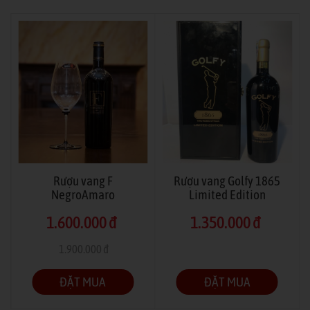
Rượu vang F
Rượu vang Golfy 1865
NegroAmaro
Limited Edition
1.600.000 đ
1.350.000 đ
1.900.000 đ
(Tiết kiệm -16%)
ĐẶT MUA
ĐẶT MUA