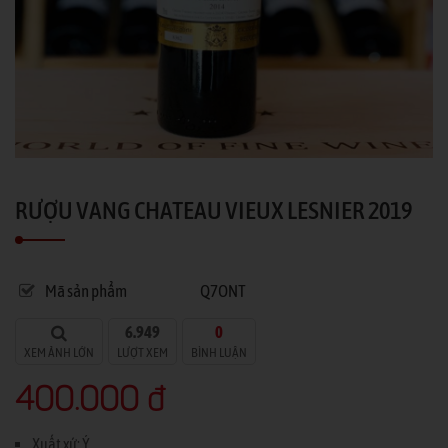
RƯỢU VANG CHATEAU VIEUX LESNIER 2019
Mã sản phẩm
Q7ONT
6.949
0
XEM ẢNH LỚN
LƯỢT XEM
BÌNH LUẬN
400.000 đ
Xuất xứ: Ý