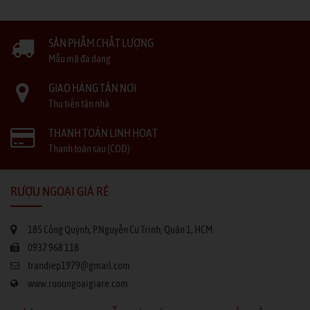
SẢN PHẨM CHẤT LƯỢNG
Mẫu mã đa dạng
GIAO HÀNG TẬN NƠI
Thu tiền tận nhà
THANH TOÁN LINH HOẠT
Thanh toán sau (COD)
RƯỢU NGOẠI GIÁ RẺ
185 Cống Quỳnh, P.Nguyễn Cư Trinh, Quận 1, HCM
0937 968 118
trandiep1979@gmail.com
www.ruoungoaigiare.com