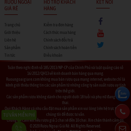
RƯỢU NGOẠI
HỖ TRỢ KHÁCH
KẾT NỐI
GIÁ RẺ
HÀNG
Trang chủ
Kiểm tra đơn hàng
Giới thiệu
Cách thức mua hàng
Liên hệ
Chính sách đổi/trả
Sản phẩm
Chính sách hoàn tiền
Tin tức
Điều khoản
Tuân theo nghị định số 185/2013/NP-CP của Chính Phủ và luật quảng cáo số
16/2012/QH13 về kinh doanh bán hàng qua mạng.
Ruoungoaigiare.com không mua bán rượu qua mạng internet, website chỉ là
kênh giới thiệu thông tin các sản phẩm từ những công ty sản xuất rượu uy tính
trên thế giới.
Các sản phẩm rượu không dành cho người dưới 18 tuổi và phụ nữ đang mang
thai.
Quý Khách Hàng có nhu cầu đặt mua sản phẩm xin vui lòng liên hệ trực tiếp với
TƯ VẤN MIỄN PHÍ
chúng tôi để được tư vấn.
Chúng tôi cam kết nếu rượu giả 1 chai sẽ đền 10 chai. Xin chân thành cảm ơn.
© 2020 Rượu Ngoại Giá Rẻ. All Rights Reserved.