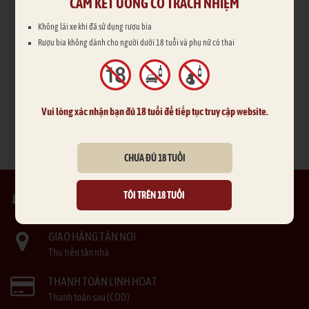
CAM KẾT UỐNG CÓ TRÁCH NHIỆM
Không lái xe khi đã sử dụng rượu bia
Rượu Martell VSOP
Martell Noblige
Rượu bia không dành cho người dưới 18 tuổi và phụ nữ có thai
1.400.000 đ
1.700.000 đ
Vui lòng xác nhận bạn đủ 18 tuổi để tiếp tục truy cập website.
ĐẶT MUA
ĐẶT MUA
CHƯA ĐỦ 18 TUỔI
SẢN PHẨM CHẤT LƯỢNG
TÔI TRÊN 18 TUỔI
Mẫu mã đa dạng
GIAO HÀNG TẬN NƠI
Thu tiền tận nhà
THANH TOÁN LINH HOẠT
Thanh toán sau (COD)