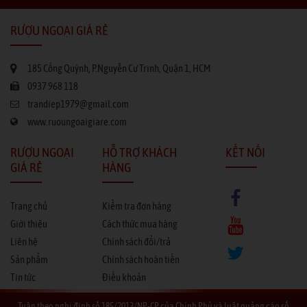
RƯỢU NGOẠI GIÁ RẺ
185 Cống Quỳnh, P.Nguyễn Cư Trinh, Quận 1, HCM
0937 968 118
trandiep1979@gmail.com
www.ruoungoaigiare.com
RƯỢU NGOẠI
HỖ TRỢ KHÁCH
KẾT NỐI
GIÁ RẺ
HÀNG
Trang chủ
Kiểm tra đơn hàng
Giới thiệu
Cách thức mua hàng
Liên hệ
Chính sách đổi/trả
Sản phẩm
Chính sách hoàn tiền
Tin tức
Điều khoản
Tuân theo nghị định số 185/2013/NP-CP của Chính Phủ và luật quảng cáo số