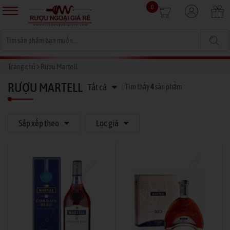
0
Trang chủ
Rượu Martell
RƯỢU MARTELL
Tất cả
| Tìm thấy
4
sản phẩm
Sắp xếp theo
Lọc giá