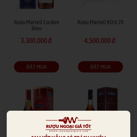
Rượu Martell Cordon
Rượu Martell XO 0,70
Bleu
3.300.000 đ
4.500.000 đ
ĐẶT MUA
ĐẶT MUA