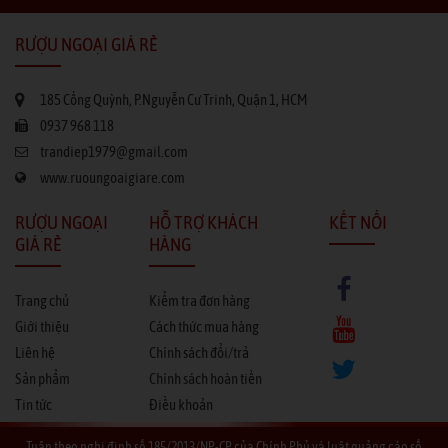
RƯỢU NGOẠI GIÁ RẺ
185 Cống Quỳnh, P.Nguyễn Cư Trinh, Quận 1, HCM
0937 968 118
trandiep1979@gmail.com
www.ruoungoaigiare.com
RƯỢU NGOẠI
HỖ TRỢ KHÁCH
KẾT NỐI
GIÁ RẺ
HÀNG
Trang chủ
Kiểm tra đơn hàng
Giới thiệu
Cách thức mua hàng
Liên hệ
Chính sách đổi/trả
Sản phẩm
Chính sách hoàn tiền
Tin tức
Điều khoản
Tuân theo nghị định số 185/2013/NP-CP của Chính Phủ và luật quảng cáo số