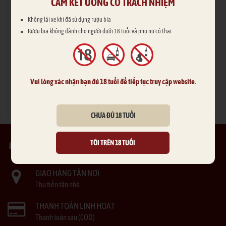
CAM KẾT UỐNG CÓ TRÁCH NHIỆM
Không lái xe khi đã sử dụng rượu bia
Rượu Martell VSOP
Martell Noblige
Rượu bia không dành cho người dưới 18 tuổi và phụ nữ có thai
1.400.000 đ
1.700.000 đ
Vui lòng xác nhận bạn đủ 18 tuổi để tiếp tục truy cập website.
ĐẶT MUA
ĐẶT MUA
CHƯA ĐỦ 18 TUỔI
SẢN PHẨM CHẤT LƯỢNG
TÔI TRÊN 18 TUỔI
Mẫu mã đa dạng
GIAO HÀNG TẬN NƠI
Thu tiền tận nhà
THANH TOÁN LINH HOẠT
Thanh toán sau (COD)