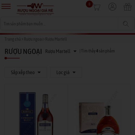
0
Trang chủ
Rượu ngoại
Rượu Martell
RƯỢU NGOẠI
Rượu Martell
| Tìm thấy
4
sản phẩm
Sắp xếp theo
Lọc giá