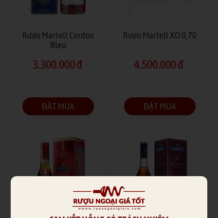
Rượu Martell Cordon
Rượu Martell XO 0,70
Bleu
3.300.000 đ
4.500.000 đ
ĐẶT MUA
ĐẶT MUA