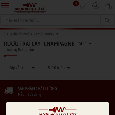
0
Trang chủ
Rượu trái cây - Champagne
RƯỢU TRÁI CÂY - CHAMPAGNE
Tất cả
| Tìm thấy
0
sản phẩm
Sắp xếp theo
5 - 10 triệu
SẢN PHẨM CHẤT LƯỢNG
Mẫu mã đa dạng
GIAO HÀNG TẬN NƠI
Thu tiền tận nhà