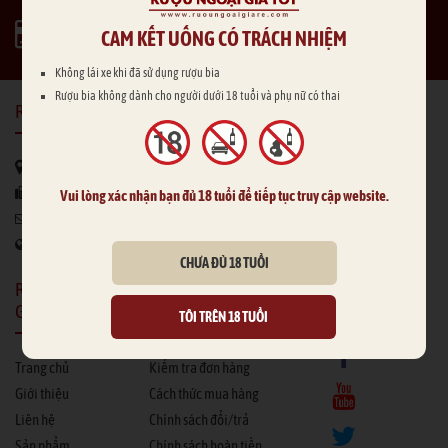
THANH TOÁN LINH HOẠT
CAM KẾT UỐNG CÓ TRÁCH NHIỆM
Thanh toán sau (COD)
Không lái xe khi đã sử dụng rượu bia
Rượu bia không dành cho người dưới 18 tuổi và phụ nữ có thai
RƯỢU NGOẠI GIÁ RẺ
185 Cống Quỳnh, P.Nguyễn Cư Trinh, Quận 1, HCM
0937 968 118
Vui lòng xác nhận bạn đủ 18 tuổi để tiếp tục truy cập website.
trandiep1979@gmail.com
www.ruoungoaigiare.com
CHƯA ĐỦ 18 TUỔI
RƯỢU NGOẠI
HỖ TRỢ KHÁCH
KẾT NỐI
GIÁ RẺ
HÀNG
TÔI TRÊN 18 TUỔI
Trang chủ
Kiểm tra đơn hàng
Giới thiệu
Cách thức mua hàng
Liên hệ
Chính sách đổi/trả
Sản phẩm
Chính sách hoàn tiền