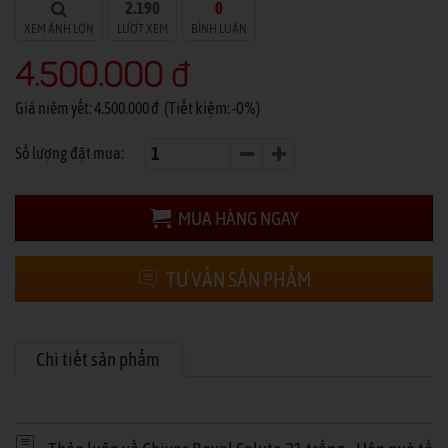
2.190
0
XEM ẢNH LỚN
LƯỢT XEM
BÌNH LUẬN
4.500.000 đ
(Tiết kiệm: -0%)
Giá niêm yết: 4.500.000 đ
Số lượng đặt mua:
MUA HÀNG NGAY
TƯ VẤN SẢN PHẨM
Chi tiết sản phẩm