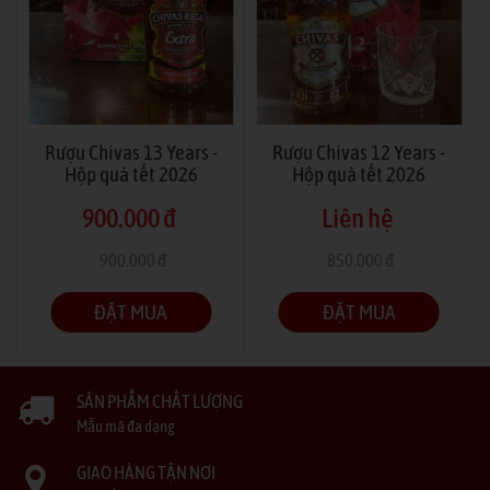
Rượu Chivas 13 Years -
Rượu Chivas 12 Years -
Hộp quà tết 2026
Hộp quà tết 2026
900.000 đ
Liên hệ
900.000 đ
850.000 đ
(Tiết kiệm -0%)
(Tiết kiệm -100%)
ĐẶT MUA
ĐẶT MUA
SẢN PHẨM CHẤT LƯỢNG
Mẫu mã đa dạng
GIAO HÀNG TẬN NƠI