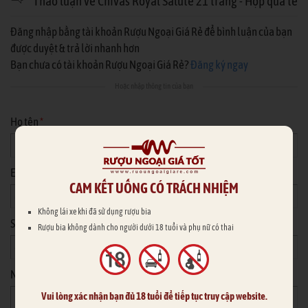
Thảo luận về Chivas Royal Salute 21 trắng - Hộp quà tết
Đăng nhập bằng tài khoản Rượu Ngoại Giá Rẻ để bình luận của bạn
được duyệt & trả lời nhanh hơn
Bạn chưa có tài khoản Rượu Ngoại Giá Rẻ?
Đăng ký ngay
Hoặc nhập thông tin của bạn
Họ tên
*
Email
CAM KẾT UỐNG CÓ TRÁCH NHIỆM
Không lái xe khi đã sử dụng rượu bia
Số điện thoại
Rượu bia không dành cho người dưới 18 tuổi và phụ nữ có thai
Nội dung
*
Vui lòng xác nhận bạn đủ 18 tuổi để tiếp tục truy cập website.