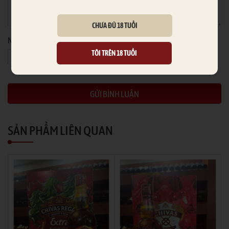
CHƯA ĐỦ 18 TUỔI
Nhập mã an toàn
(*)
TÔI TRÊN 18 TUỔI
SẢN PHẨM LIÊN QUAN