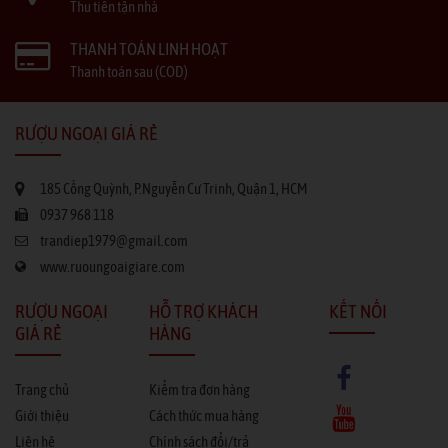
Thu tiền tận nhà
THANH TOÁN LINH HOẠT
Thanh toán sau (COD)
RƯỢU NGOẠI GIÁ RẺ
185 Cống Quỳnh, P.Nguyễn Cư Trinh, Quận 1, HCM
0937 968 118
trandiep1979@gmail.com
www.ruoungoaigiare.com
RƯỢU NGOẠI
HỖ TRỢ KHÁCH
KẾT NỐI
GIÁ RẺ
HÀNG
Trang chủ
Kiểm tra đơn hàng
Giới thiệu
Cách thức mua hàng
Liên hệ
Chính sách đổi/trả