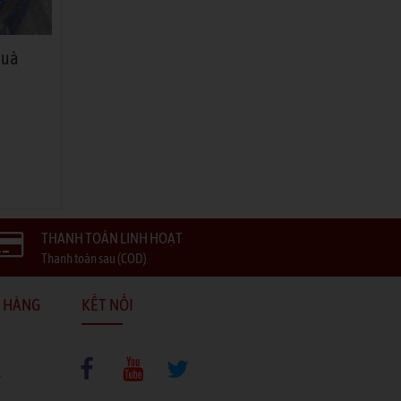
quà
THANH TOÁN LINH HOẠT
Thanh toán sau (COD)
 HÀNG
KẾT NỐI
g