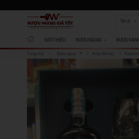
Tất cả
GIỚI THIỆU
RƯỢU NGOẠI
RƯỢU VAN
Trang chủ
Rượu ngoại
Rượu Whisky
Rượu sin