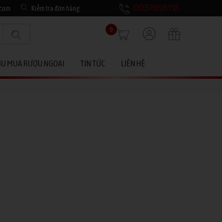
.com
Kiểm tra đơn hàng
0937968118
0
HU MUA RƯỢU NGOẠI
TIN TỨC
LIÊN HỆ