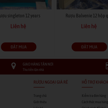
ượu singleton 12 years
Rượu Balvenie 12 hộp 
Liên hệ
Liên hệ
ĐẶT MUA
ĐẶT MUA
GIAO HÀNG TẬN NƠI
Thu tiền tận nhà
RƯỢU NGOẠI GIÁ RẺ
HỖ TRỢ KHÁCH
Trang chủ
Kiểm tra đơn hàng
Giới thiệu
Cách thức mua hàn