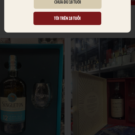
CHƯA ĐỦ 18 TUỔI
TÔI TRÊN 18 TUỔI