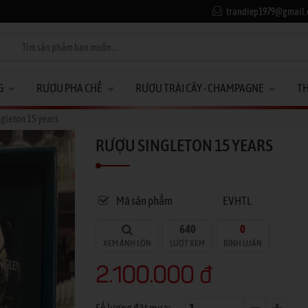
trandiep1979@gmail
G
RƯỢU PHA CHẾ
RƯỢU TRÁI CÂY - CHAMPAGNE
T
gleton 15 years
RƯỢU SINGLETON 15 YEARS
Mã sản phẩm
EVHTL
640
0
XEM ẢNH LỚN
LƯỢT XEM
BÌNH LUẬN
2.100.000 đ