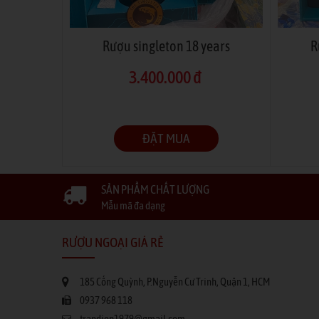
Rượu singleton 18 years
R
3.400.000 đ
ĐẶT MUA
SẢN PHẨM CHẤT LƯỢNG
Mẫu mã đa dạng
RƯỢU NGOẠI GIÁ RẺ
185 Cống Quỳnh, P.Nguyễn Cư Trinh, Quận 1, HCM
0937 968 118
trandiep1979@gmail.com