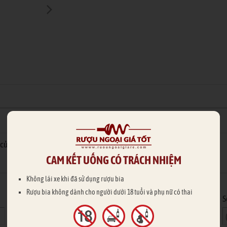
của bạn được duyệt & trả lời nhanh hơn
CAM KẾT UỐNG CÓ TRÁCH NHIỆM
Hoặc nhập thông tin của bạn
Không lái xe khi đã sử dụng rượu bia
Rượu bia không dành cho người dưới 18 tuổi và phụ nữ có thai
Email
S