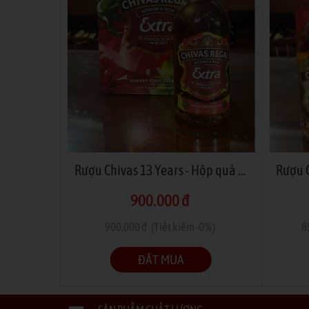
Rượu Chivas 21 Years - Hộp quà tết 2026
Rượu Chivas 13 Years - Hộp quà tết 2026
900.000 đ
-100%)
900.000 đ
(Tiết kiệm -0%)
8
ĐẶT MUA