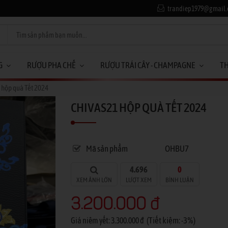
trandiep1979@gmail
G
RƯỢU PHA CHẾ
RƯỢU TRÁI CÂY - CHAMPAGNE
T
 hộp quà Tết 2024
CHIVAS21 HỘP QUÀ TẾT 2024
Mã sản phẩm
OHBU7
4.696
0
XEM ẢNH LỚN
LƯỢT XEM
BÌNH LUẬN
3.200.000 đ
(Tiết kiệm: -3%)
Giá niêm yết: 3.300.000 đ