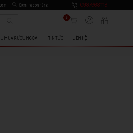
.com
Kiểm tra đơn hàng
0937968118
0
HU MUA RƯỢU NGOẠI
TIN TỨC
LIÊN HỆ