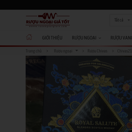
Tất cả
GIỚI THIỆU
RƯỢU NGOẠI
RƯỢU VAN
Trang chủ
Rượu ngoại
Rượu Chivas
Chivas21