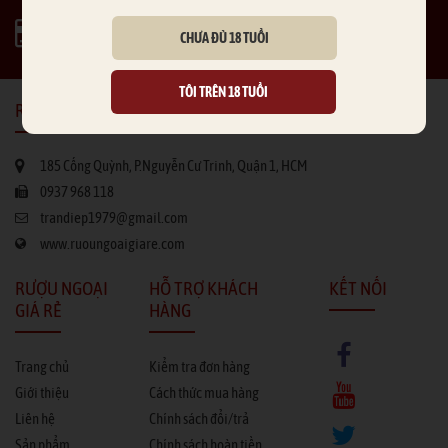
THANH TOÁN LINH HOẠT
CHƯA ĐỦ 18 TUỔI
Thanh toán sau (COD)
TÔI TRÊN 18 TUỔI
RƯỢU NGOẠI GIÁ RẺ
185 Cống Quỳnh, P.Nguyễn Cư Trinh, Quận 1, HCM
0937 968 118
trandiep1979@gmail.com
www.ruoungoaigiare.com
RƯỢU NGOẠI
HỖ TRỢ KHÁCH
KẾT NỐI
GIÁ RẺ
HÀNG
Trang chủ
Kiểm tra đơn hàng
Giới thiệu
Cách thức mua hàng
Liên hệ
Chính sách đổi/trả
Sản phẩm
Chính sách hoàn tiền