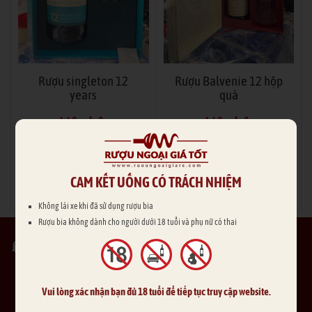
Rượu singleton 12
Rượu Balvenie 12 hộp
years
quà
Liên hệ
Liên hệ
CAM KẾT UỐNG CÓ TRÁCH NHIỆM
ĐẶT MUA
ĐẶT MUA
Không lái xe khi đã sử dụng rượu bia
Rượu bia không dành cho người dưới 18 tuổi và phụ nữ có thai
SẢN PHẨM CHẤT LƯỢNG
Mẫu mã đa dạng
GIAO HÀNG TẬN NƠI
Vui lòng xác nhận bạn đủ 18 tuổi để tiếp tục truy cập website.
Thu tiền tận nhà