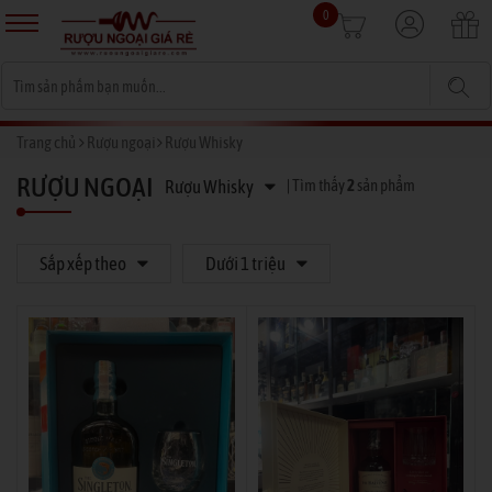
0
Trang chủ
Rượu ngoại
Rượu Whisky
RƯỢU NGOẠI
Rượu Whisky
| Tìm thấy
2
sản phẩm
Sắp xếp theo
Dưới 1 triệu